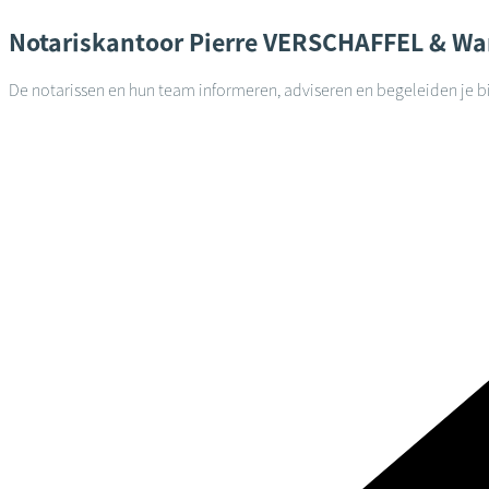
Notariskantoor
Pierre VERSCHAFFEL & Wa
De notarissen en hun team informeren, adviseren en begeleiden je bi