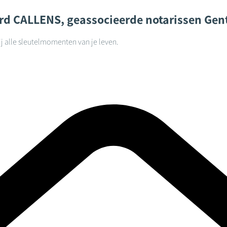
rd CALLENS, geassocieerde notarissen
Gen
j alle sleutelmomenten van je leven.